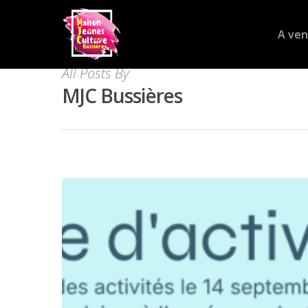
A ven
All Posts By
MJC Bussières