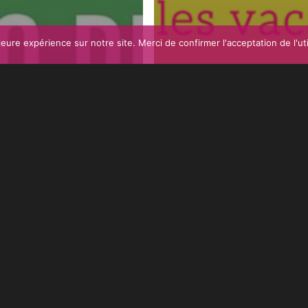
eure expérience sur notre site. Merci de confirmer l'acceptation de l'uti
ès-midi ADOS
ON RECRUTE