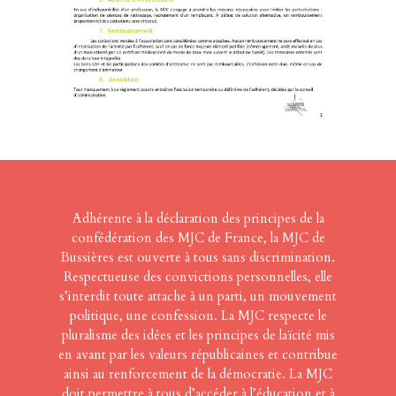
Adhérente à la déclaration des principes de la
confédération des MJC de France, la MJC de
Bussières est ouverte à tous sans discrimination.
Respectueuse des convictions personnelles, elle
s’interdit toute attache à un parti, un mouvement
politique, une confession. La MJC respecte le
pluralisme des idées et les principes de laïcité mis
en avant par les valeurs républicaines et contribue
ainsi au renforcement de la démocratie. La MJC
doit permettre à tous d’accéder à l’éducation et à